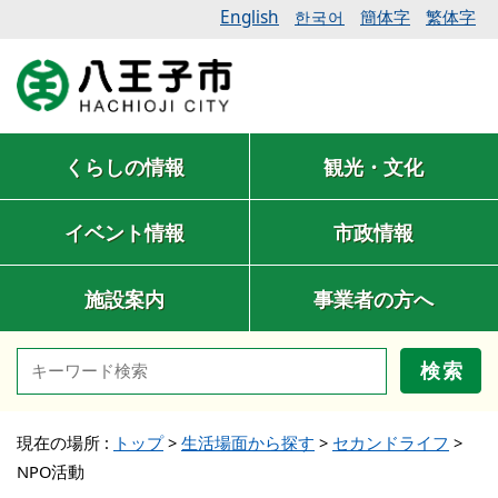
English
簡体字
繁体字
한국어
くらしの情報
観光・文化
イベント情報
市政情報
施設案内
事業者の方へ
検索
現在の場所 :
トップ
>
生活場面から探す
>
セカンドライフ
>
NPO活動