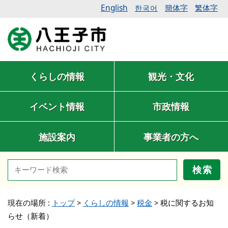
English
簡体字
繁体字
한국어
くらしの情報
観光・文化
イベント情報
市政情報
施設案内
事業者の方へ
検索
現在の場所 :
トップ
>
くらしの情報
>
税金
>
税に関するお知
らせ（新着）