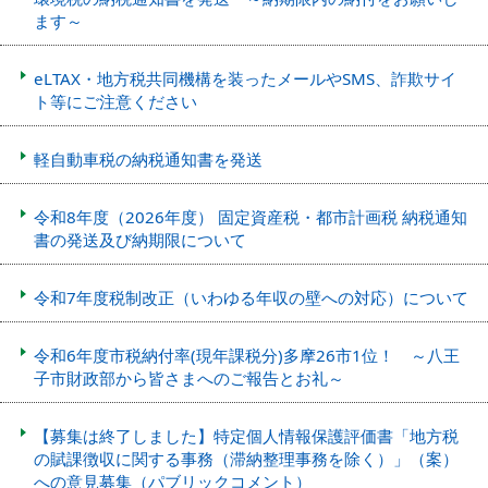
ます～
eLTAX・地方税共同機構を装ったメールやSMS、詐欺サイ
ト等にご注意ください
軽自動車税の納税通知書を発送
令和8年度（2026年度） 固定資産税・都市計画税 納税通知
書の発送及び納期限について
令和7年度税制改正（いわゆる年収の壁への対応）について
令和6年度市税納付率(現年課税分)多摩26市1位！ ～八王
子市財政部から皆さまへのご報告とお礼～
【募集は終了しました】特定個人情報保護評価書「地方税
の賦課徴収に関する事務（滞納整理事務を除く）」（案）
への意見募集（パブリックコメント）