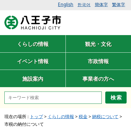
English
簡体字
繁体字
한국어
くらしの情報
観光・文化
イベント情報
市政情報
施設案内
事業者の方へ
検索
現在の場所 :
トップ
>
くらしの情報
>
税金
>
納税について
>
市税の納付について