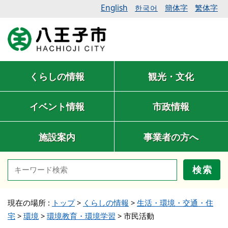
English
簡体字
繁体字
한국어
くらしの情報
観光・文化
イベント情報
市政情報
施設案内
事業者の方へ
検索
現在の場所 :
トップ
>
くらしの情報
>
生活・環境・交通・住
宅
>
環境
>
環境教育・環境学習
>
市民活動