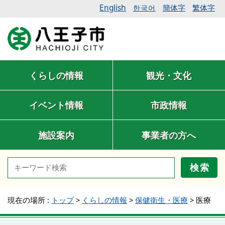
English
簡体字
繁体字
한국어
くらしの情報
観光・文化
イベント情報
市政情報
施設案内
事業者の方へ
検索
現在の場所 :
トップ
>
くらしの情報
>
保健衛生・医療
>
医療