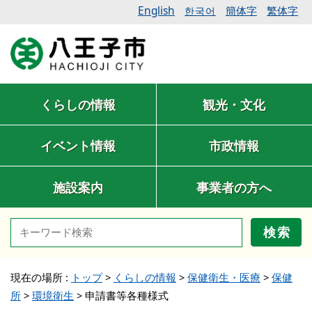
English
簡体字
繁体字
한국어
くらしの情報
観光・文化
イベント情報
市政情報
施設案内
事業者の方へ
検索
現在の場所 :
トップ
>
くらしの情報
>
保健衛生・医療
>
保健
所
>
環境衛生
>
申請書等各種様式