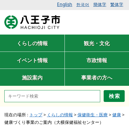
English
簡体字
繁体字
한국어
くらしの情報
観光・文化
イベント情報
市政情報
施設案内
事業者の方へ
検索
現在の場所 :
トップ
>
くらしの情報
>
保健衛生・医療
>
健康
>
健康づくり事業のご案内（大横保健福祉センター）