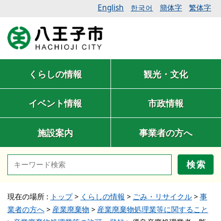
English
簡体字
繁体字
한국어
くらしの情報
観光・文化
イベント情報
市政情報
施設案内
事業者の方へ
検索
現在の場所 :
トップ
>
くらしの情報
>
ごみ・リサイクル
>
事
業者の方へ
>
産業廃棄物
>
産業廃棄物処理業等に関すること