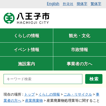
English
簡体字
繁体字
한국어
くらしの情報
観光・文化
イベント情報
市政情報
施設案内
事業者の方へ
検索
現在の場所 :
トップ
>
くらしの情報
>
ごみ・リサイクル
>
事
業者の方へ
>
産業廃棄物
>
産業廃棄物処理業等に関すること