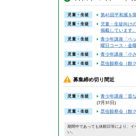
本
文
第41回平和展を
児童・生徒
へ
移
児童・生徒向け
児童・生徒
動
掲載しています
し
青少年講座「ペ
児童・生徒
ま
曜日コース・金
す
青少年講座「小
児童・生徒
昆虫観察会（館
児童・生徒
募集締め切り間近
青少年講座「昔
児童・生徒
(7月31日)
昆虫観察会（館
児童・生徒
期間中であっても休館日等により、イ
い。