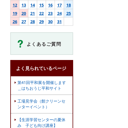
12
13
14
15
16
17
18
19
20
21
22
23
24
25
26
27
28
29
30
31
よくあるご質問
よく見られているページ
第41回平和展を開催します
＿はちおうじ平和サイト
工場見学会（館クリーンセ
ンターイベント）
【生涯学習センターの夏休
み 子ども向け講座】