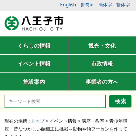
English
簡体字
繁体字
한국어
くらしの情報
観光・文化
イベント情報
市政情報
施設案内
事業者の方へ
検索
現在の場所 :
トップ
>
イベント情報
>
講座・教室
>
青少年講
座「昔なつかしい飴細工に挑戦～動物や飴フーセンを作って