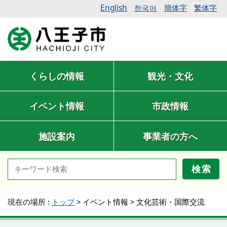
English
簡体字
繁体字
한국어
くらしの情報
観光・文化
イベント情報
市政情報
施設案内
事業者の方へ
検索
現在の場所 :
トップ
>
イベント情報
>
文化芸術・国際交流