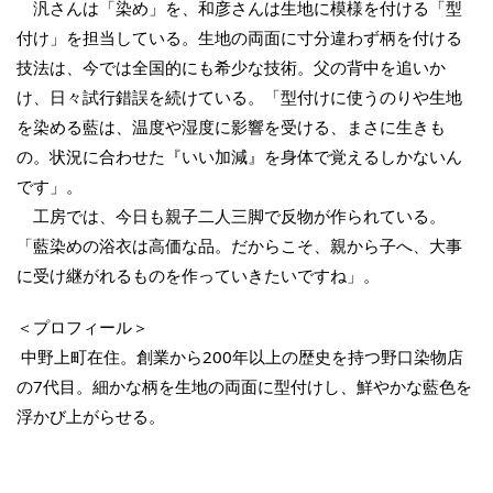
汎さんは「染め」を、和彦さんは生地に模様を付ける「型
付け」を担当している。生地の両面に寸分違わず柄を付ける
技法は、今では全国的にも希少な技術。父の背中を追いか
け、日々試行錯誤を続けている。「型付けに使うのりや生地
を染める藍は、温度や湿度に影響を受ける、まさに生きも
の。状況に合わせた『いい加減』を身体で覚えるしかないん
です」。
工房では、今日も親子二人三脚で反物が作られている。
「藍染めの浴衣は高価な品。だからこそ、親から子へ、大事
に受け継がれるものを作っていきたいですね」。
＜プロフィール＞
中野上町在住。創業から200年以上の歴史を持つ野口染物店
の7代目。細かな柄を生地の両面に型付けし、鮮やかな藍色を
浮かび上がらせる。