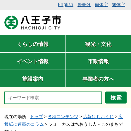
English
簡体字
繁体字
한국어
くらしの情報
観光・文化
イベント情報
市政情報
施設案内
事業者の方へ
検索
現在の場所 :
トップ
>
各種コンテンツ
>
広報はちおうじ
>
広
報紙に連載のコラム
>
フォーカスはちおうじ人～このまちで