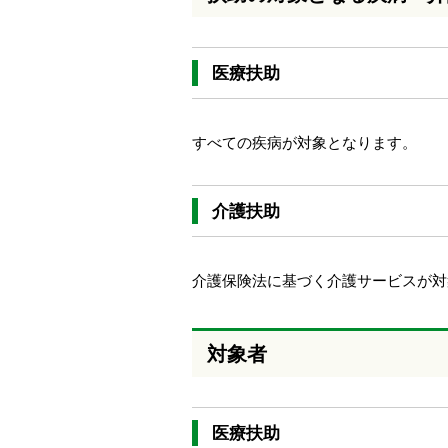
本
文
へ
医療扶助
移
動
し
ま
すべての疾病が対象となります。
す
介護扶助
介護保険法に基づく介護サービスが対
対象者
医療扶助