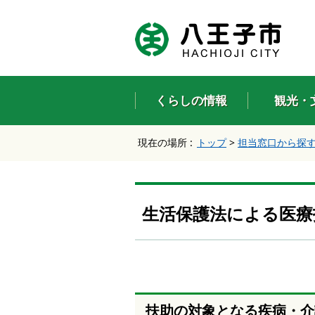
エ
ン
タ
ー
キ
ー
くらしの情報
観光・
で
、
ナ
現在の場所 :
トップ
>
担当窓口から探
ビ
ゲ
ー
シ
ョ
生活保護法による医療
ン
を
ス
キ
ッ
プ
し
扶助の対象となる疾病・介
て