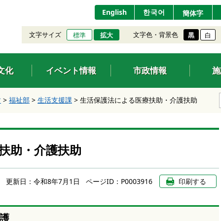
English
한국어
簡体字
文字サイズ
文字色・背景色
標準
拡大
黒
白
文化
イベント情報
市政情報
施
す
>
福祉部
>
生活支援課
>
生活保護法による医療扶助・介護扶助
扶助・介護扶助
更新日：
令和8年7月1日
ページID：P0003916
印刷する
護