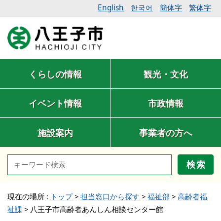
English
簡体字
繁体字
한국어
くらしの情報
観光・文化
イベント情報
市政情報
施設案内
事業者の方へ
検索
現在の場所 :
トップ
>
担当窓口から探す
>
福祉部
>
高齢者福
祉課
>
八王子市高齢者あんしん相談センター館