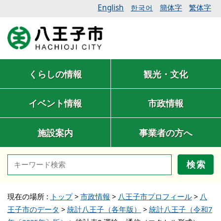
English
簡体字
繁体字
한국어
くらしの情報
観光・文化
イベント情報
市政情報
施設案内
事業者の方へ
検索
現在の場所 :
トップ
>
市政情報
>
八王子市プロフィール
>
八
王子市のデータ
>
統計八王子（各年版）
>
統計八王子（令和7