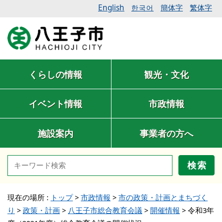
English
簡体字
繁体字
한국어
くらしの情報
観光・文化
イベント情報
市政情報
施設案内
事業者の方へ
検索
現在の場所 :
トップ
>
市政情報
>
市の政策・計画とまちづく
り
>
政策・計画
>
八王子市総合教育会議
>
開催情報
>
令和3年