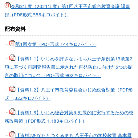
令和3年度（2021年度）第1回八王子市総合教育会議 議事
録（PDF形式 558キロバイト）
配布資料
・
第1回次第（PDF形式 144キロバイト）
・
【資料1-1】いじめを許さないまち八王子条例第13条第2
項に基づく再調査報告書に示された再発防止に向けた5つの提
言の取組について（PDF形式 902キロバイト）
・
【資料1-2】八王子市教育委員会いじめ総合対策（PDF形
式 1,322キロバイト）
・
【資料1-3】いじめ総合対策を効果的に実行するための校
務改善策（PDF形式 1,188キロバイト）
・
【資料2あなたとつくるまち 八王子市の学校教育 基本原