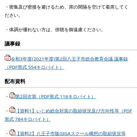
・密集及び密接を避けるため、席の間隔を空けて着席してく
ださい。
・体調が優れない方は、傍聴を御遠慮ください。
議事録
令和3年度(2021年度)第2回八王子市総合教育会議 議事録
（PDF形式 554キロバイト）
配布資料
・
第2回次第（PDF形式 116キロバイト）
・
【資料1】いじめ総合対策の取組状況及び方向性等（PDF
形式 784キロバイト）
・
【資料2】八王子市版GIGAスクール構想の取組状況等