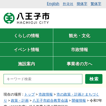
English
簡体字
繁体字
한국어
くらしの情報
観光・文化
イベント情報
市政情報
施設案内
事業者の方へ
検索
現在の場所 :
トップ
>
市政情報
>
市の政策・計画とまちづく
り
>
政策・計画
>
八王子市総合教育会議
>
開催情報
>
令和7年