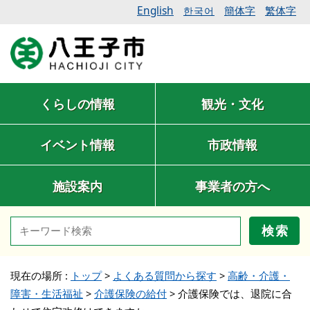
English
簡体字
繁体字
한국어
くらしの情報
観光・文化
イベント情報
市政情報
施設案内
事業者の方へ
検索
現在の場所 :
トップ
>
よくある質問から探す
>
高齢・介護・
障害・生活福祉
>
介護保険の給付
>
介護保険では、退院に合