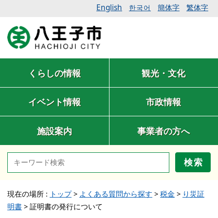
English
簡体字
繁体字
한국어
くらしの情報
観光・文化
イベント情報
市政情報
施設案内
事業者の方へ
検索
現在の場所 :
トップ
>
よくある質問から探す
>
税金
>
り災証
明書
>
証明書の発行について