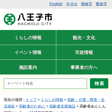
English
簡体字
繁体字
한국어
くらしの情報
観光・文化
イベント情報
市政情報
施設案内
事業者の方へ
検索
現在の場所 :
トップ
>
くらしの情報
>
高齢・介護・障害・生
活福祉
>
高齢者のために
>
高齢者支援施設
>
高齢者あんしん