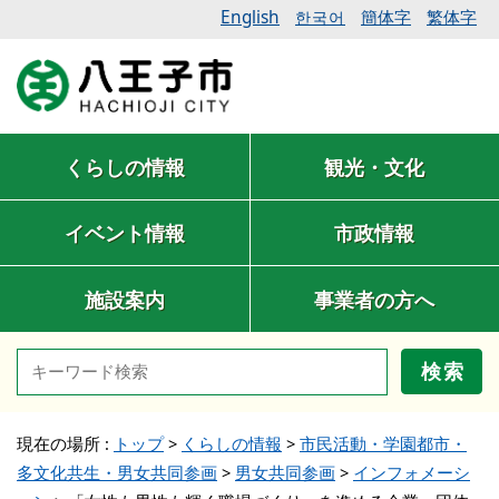
English
簡体字
繁体字
한국어
くらしの情報
観光・文化
イベント情報
市政情報
施設案内
事業者の方へ
検索
現在の場所 :
トップ
>
くらしの情報
>
市民活動・学園都市・
多文化共生・男女共同参画
>
男女共同参画
>
インフォメーシ