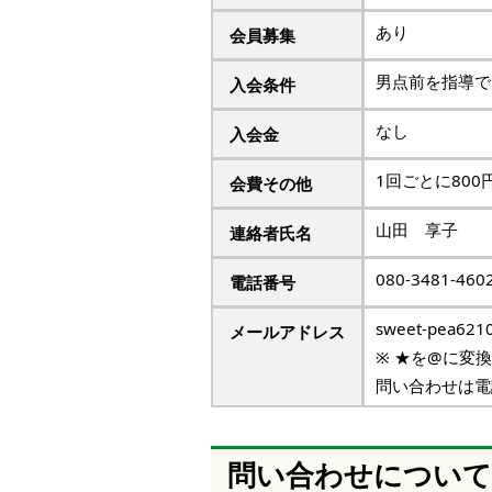
あり
会員募集
男点前を指導で
入会条件
なし
入会金
1回ごとに800
会費その他
山田 享子
連絡者氏名
080-3481-460
電話番号
sweet-pea6210
メールアドレス
※ ★を@に変
問い合わせは電
問い合わせについて