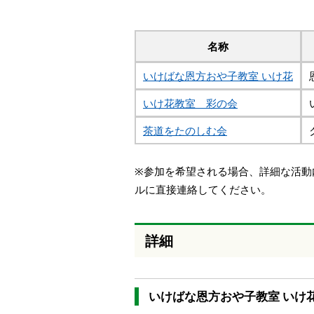
本
文
へ
名称
移
動
いけばな恩方おや子教室 いけ花
し
ま
いけ花教室 彩の会
す
茶道をたのしむ会
※参加を希望される場合、詳細な活動
ルに直接連絡してください。
詳細
いけばな恩方おや子教室 いけ