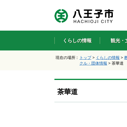
エ
ン
タ
ー
キ
ー
くらしの情報
観光・
で
、
ナ
現在の場所 :
トップ
>
くらしの情報
>
ビ
クル・団体情報
>
茶華道
ゲ
ー
シ
ョ
ン
茶華道
を
ス
キ
ッ
プ
し
て