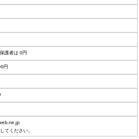
保護者は 0円
0円
9
eb.ne.jp
換してください。