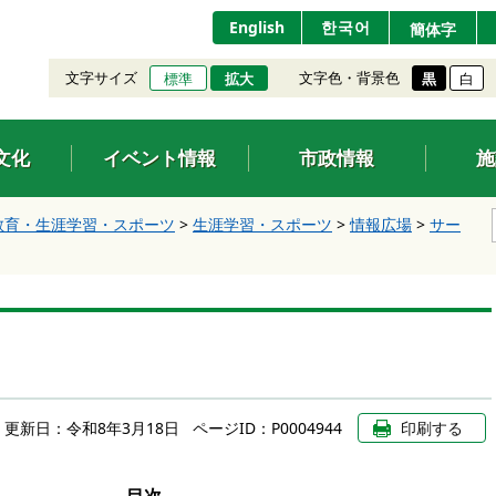
English
한국어
簡体字
文字サイズ
文字色・背景色
標準
拡大
黒
白
文化
イベント情報
市政情報
施
教育・生涯学習・スポーツ
>
生涯学習・スポーツ
>
情報広場
>
サー
更新日：
令和8年3月18日
ページID：P0004944
印刷する