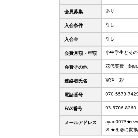
あり
会員募集
なし
入会条件
なし
入会金
小中学生とその
会費月額・年額
花代実費 約80
会費その他
冨澤 彩
連絡者氏名
070-5573-742
電話番号
03-5706-8260
FAX番号
ayan0073★ezw
メールアドレス
※ ★を@に変