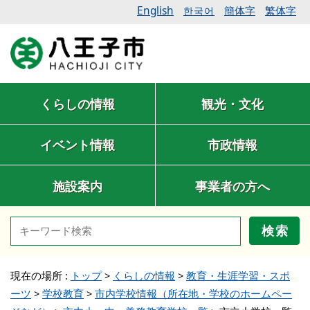
English
簡体字
繁体字
한국어
くらしの情報
観光・文化
イベント情報
市政情報
施設案内
事業者の方へ
検索
現在の場所 :
トップ
>
くらしの情報
>
教育・生涯学習・スポ
ーツ
>
学校教育
>
市内学校情報（所在地・学校のホームペー