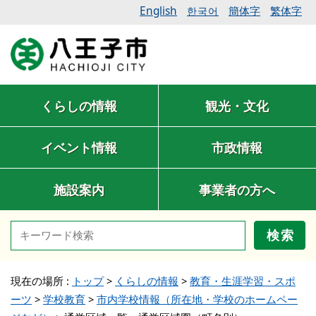
English
簡体字
繁体字
한국어
くらしの情報
観光・文化
イベント情報
市政情報
施設案内
事業者の方へ
検索
現在の場所 :
トップ
>
くらしの情報
>
教育・生涯学習・スポ
ーツ
>
学校教育
>
市内学校情報（所在地・学校のホームペー