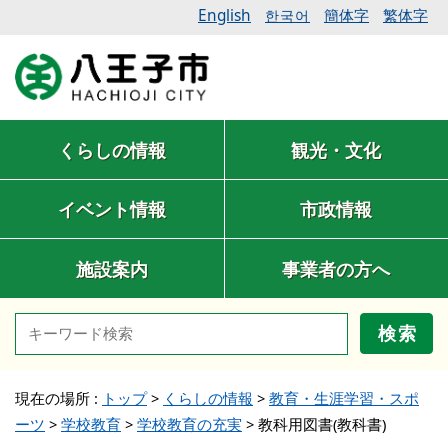
English
簡体字
繁体字
한국어
くらしの情報
観光・文化
イベント情報
市政情報
施設案内
事業者の方へ
検索
現在の場所 :
トップ
>
くらしの情報
>
教育・生涯学習・スポ
ーツ
>
学校教育
>
学校教育の充実
>
教科用図書(教科書)