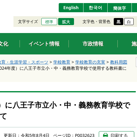
English
한국어
簡体字
文字サイズ
文字色・背景色
標準
拡大
黒
白
文化
イベント情報
市政情報
施
教育・生涯学習・スポーツ
>
学校教育
>
学校教育の充実
>
教科用図
2024年度）に八王子市立小・中・義務教育学校で使用する教科書に
年度）に八王子市立小・中・義務教育学校で
て
更新日：
令和5年8月4日
ページID：P0032623
印刷する