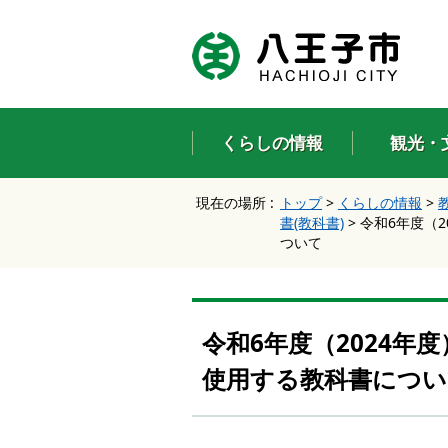
エ
ン
タ
ー
キ
ー
くらしの情報
観光・
で
、
ナ
現在の場所 :
トップ
>
くらしの情報
>
ビ
書(教科書)
>
令和6年度（
ゲ
ついて
ー
シ
ョ
ン
を
令和6年度（2024
ス
キ
使用する教科書につい
ッ
プ
し
て