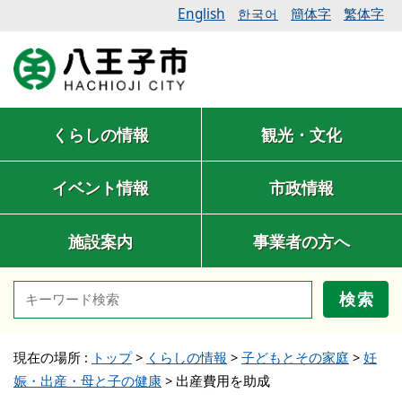
English
簡体字
繁体字
한국어
くらしの情報
観光・文化
イベント情報
市政情報
施設案内
事業者の方へ
検索
現在の場所 :
トップ
>
くらしの情報
>
子どもとその家庭
>
妊
娠・出産・母と子の健康
>
出産費用を助成