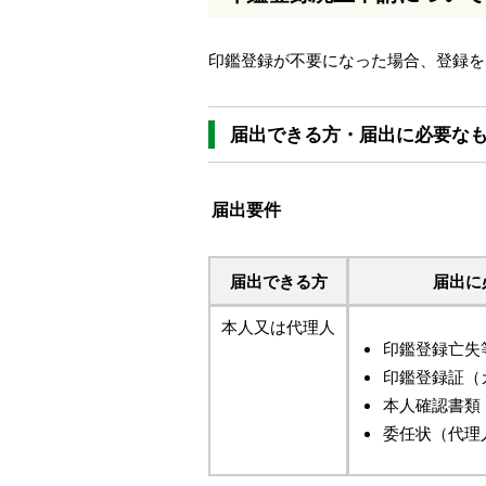
本
文
印鑑登録が不要になった場合、登録を
へ
移
動
し
届出できる方・届出に必要な
ま
す
届出要件
届出できる方
届出に
本人又は代理人
印鑑登録亡失
印鑑登録証（
本人確認書類
委任状（代理