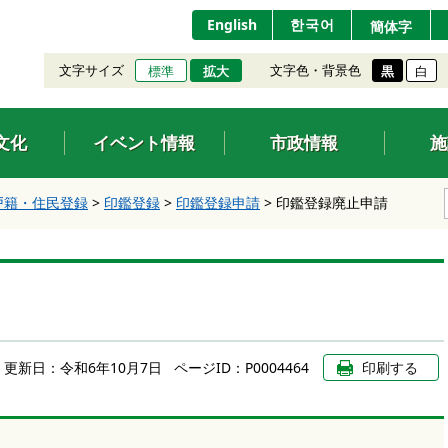
English
한국어
簡体字
文字サイズ
文字色・背景色
標準
拡大
黒
白
文化
イベント情報
市政情報
施
戸籍・住民登録
>
印鑑登録
>
印鑑登録申請
>
印鑑登録廃止申請
更新日：
令和6年10月7日
ページID：P0004464
印刷する