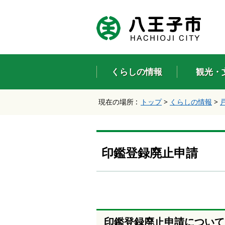
エ
ン
タ
ー
キ
ー
くらしの情報
観光・
で
、
ナ
現在の場所 :
トップ
>
くらしの情報
>
ビ
ゲ
ー
シ
ョ
印鑑登録廃止申請
ン
を
ス
キ
ッ
プ
し
印鑑登録廃止申請について
て