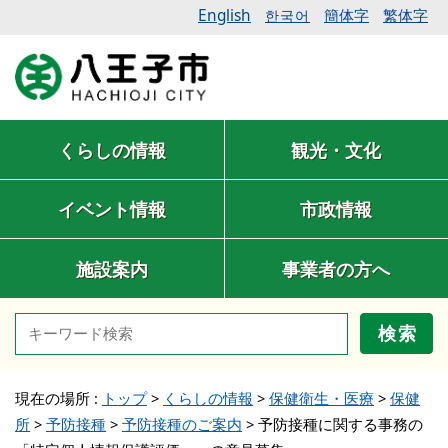
English
簡体字
繁体字
한국어
くらしの情報
観光・文化
イベント情報
市政情報
施設案内
事業者の方へ
検索
現在の場所 :
トップ
>
くらしの情報
>
保健衛生・医療
>
保健
所
>
予防接種
>
予防接種のご案内
>
予防接種に関する事務の