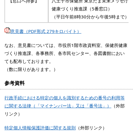
【窓口へ持参】
八王子市保健所 東京たま未来メッセ庁舎
健康づくり推進課（5番窓口）
（平日午前8時30分から午後5時まで）
意見書（PDF形式 279キロバイト）
なお、意見書については、市役所1階市政資料室、保健所健康
づくり推進課、各事務所、各市民センター、各図書館におい
ても配布しております。
（数に限りがあります。）
参考資料
行政手続における特定の個人を識別するための番号の利用等
に関する法律（「マイナンバー法」又は「番号法」）
（外部
リンク）
特定個人情報保護評価に関する規則
（外部リンク）