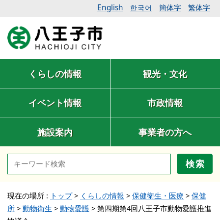
English
簡体字
繁体字
한국어
くらしの情報
観光・文化
イベント情報
市政情報
施設案内
事業者の方へ
検索
現在の場所 :
トップ
>
くらしの情報
>
保健衛生・医療
>
保健
所
>
動物衛生
>
動物愛護
>
第四期第4回八王子市動物愛護推進