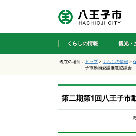
エ
ン
タ
ー
キ
ー
くらしの情報
観光・
で
、
ナ
現在の場所 :
トップ
>
くらしの情報
>
ビ
子市動物愛護推進協議会
ゲ
ー
シ
ョ
ン
第二期第1回八王子市
を
ス
キ
ッ
プ
し
て