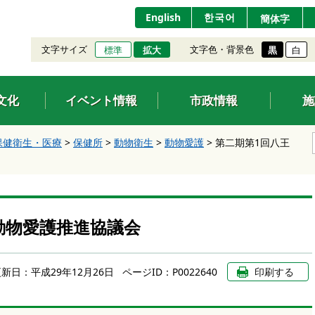
English
한국어
簡体字
文字サイズ
文字色・背景色
標準
拡大
黒
白
文化
イベント情報
市政情報
施
保健衛生・医療
>
保健所
>
動物衛生
>
動物愛護
>
第二期第1回八王
動物愛護推進協議会
更新日：
平成29年12月26日
ページID：P0022640
印刷する