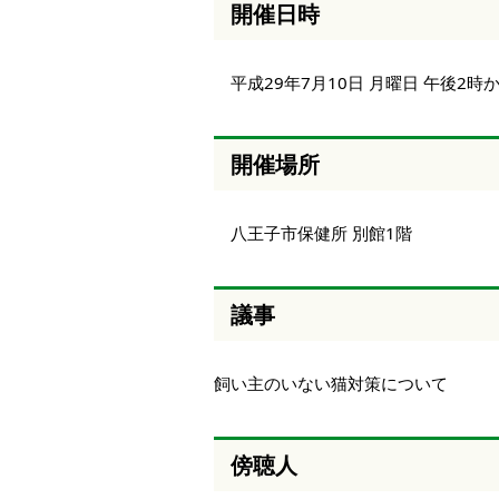
開催日時
本
文
へ
平成29年7月10日 月曜日 午後2時
移
動
し
ま
開催場所
す
八王子市保健所 別館1階
議事
飼い主のいない猫対策について
傍聴人