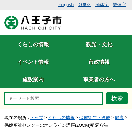
English
簡体字
繁体字
한국어
くらしの情報
観光・文化
イベント情報
市政情報
施設案内
事業者の方へ
検索
現在の場所 :
トップ
>
くらしの情報
>
保健衛生・医療
>
健康
>
保健福祉センターのオンライン講座(ZOOM)受講方法