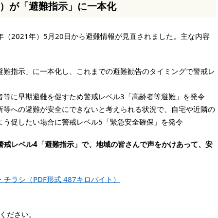
）が「避難指示」に一本化
（2021年）5月20日から避難情報が見直されました。主な内容
避難指示」に一本化し、これまでの避難勧告のタイミングで警戒レ
者等に早期避難を促すため警戒レベル3「高齢者等避難」を発令
所等への避難が安全にできないと考えられる状況で、自宅や近隣の
よう促したい場合に警戒レベル5「緊急安全確保」を発令
警戒レベル4「避難指示」で、地域の皆さんで声をかけあって、安
チラシ（PDF形式 487キロバイト）
ください。