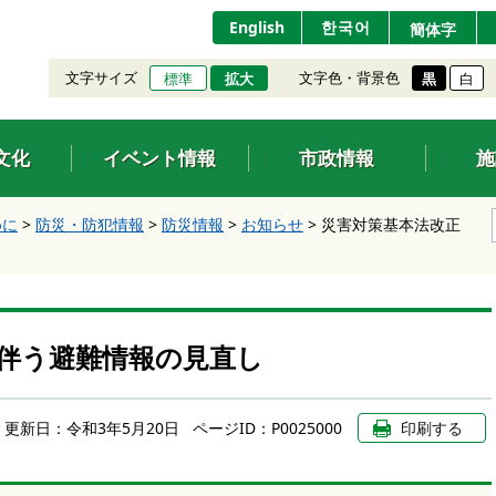
English
한국어
簡体字
文字サイズ
文字色・背景色
標準
拡大
黒
白
文化
イベント情報
市政情報
施
めに
>
防災・防犯情報
>
防災情報
>
お知らせ
>
災害対策基本法改正
伴う避難情報の見直し
更新日：
令和3年5月20日
ページID：P0025000
印刷する