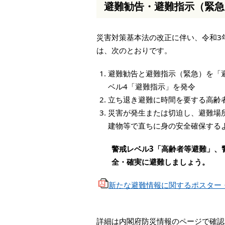
避難勧告・避難指示（緊急
本
文
へ
災害対策基本法の改正に伴い、令和3年
移
動
は、次のとおりです。
し
ま
避難勧告と避難指示（緊急）を「
す
ベル4「避難指示」を発令
立ち退き避難に時間を要する高齢
災害が発生または切迫し、避難場
建物等で直ちに身の安全確保する
警戒レベル3「高齢者等避難」、
全・確実に避難しましょう。
新たな避難情報に関するポスター・
詳細は内閣府防災情報のページで確認