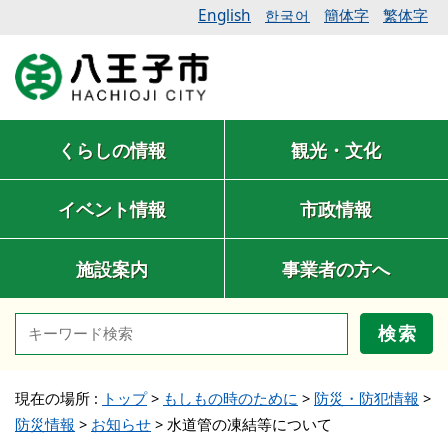
English
簡体字
繁体字
한국어
くらしの情報
観光・文化
イベント情報
市政情報
施設案内
事業者の方へ
検索
現在の場所 :
トップ
>
もしもの時のために
>
防災・防犯情報
>
防災情報
>
お知らせ
>
水道管の凍結等について