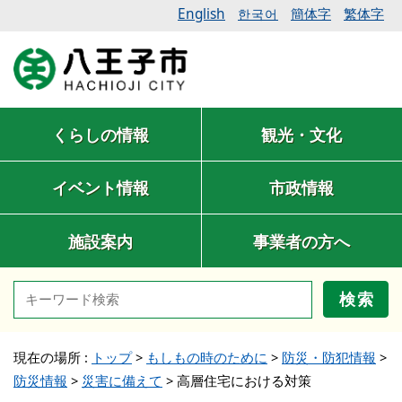
English
簡体字
繁体字
한국어
くらしの情報
観光・文化
イベント情報
市政情報
施設案内
事業者の方へ
検索
現在の場所 :
トップ
>
もしもの時のために
>
防災・防犯情報
>
防災情報
>
災害に備えて
>
高層住宅における対策