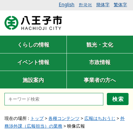
English
簡体字
繁体字
한국어
くらしの情報
観光・文化
イベント情報
市政情報
施設案内
事業者の方へ
検索
現在の場所 :
トップ
>
各種コンテンツ
>
広報はちおうじ
>
外
務渉外課（広報担当）の業務
>
映像広報