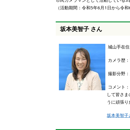
市民カメラマンとして活動している3
本
（活動期間：令和5年6月1日から令和
文
へ
移
動
坂本美智子 さん
し
ま
す
城山手在住
カメラ歴：
撮影分野：
コメント：
して皆さま
うに頑張り
坂本美智子