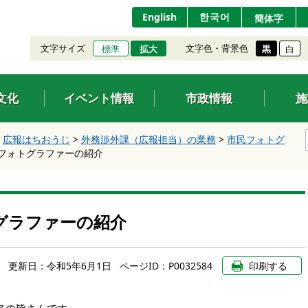
English
한국어
簡体字
文字サイズ
文字色・背景色
標準
拡大
黒
白
文化
イベント情報
市政情報
施
>
広報はちおうじ
>
外務渉外課（広報担当）の業務
>
市民フォトグ
フォトグラファーの紹介
グラファーの紹介
更新日：
令和5年6月1日
ページID：P0032584
印刷する