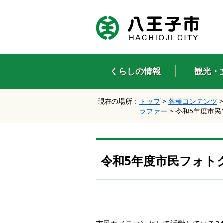
エ
ン
タ
ー
キ
ー
くらしの情報
観光・
で
、
ナ
現在の場所 :
トップ
>
各種コンテンツ
ビ
ラファー
>
令和5年度市民
ゲ
ー
シ
ョ
ン
令和5年度市民フォト
を
ス
キ
ッ
プ
し
て