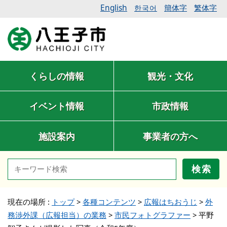
English
簡体字
繁体字
한국어
くらしの情報
観光・文化
イベント情報
市政情報
施設案内
事業者の方へ
検索
現在の場所 :
トップ
>
各種コンテンツ
>
広報はちおうじ
>
外
務渉外課（広報担当）の業務
>
市民フォトグラファー
>
平野