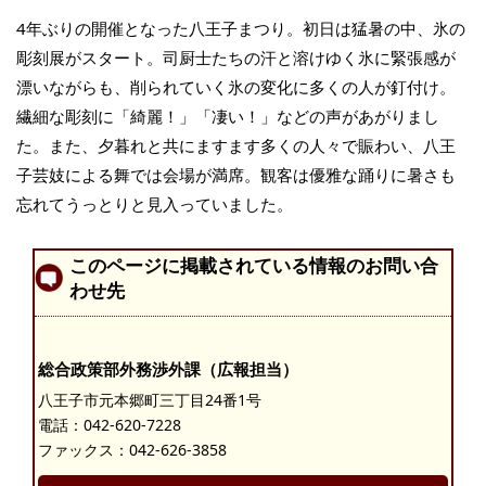
4年ぶりの開催となった八王子まつり。初日は猛暑の中、氷の
彫刻展がスタート。司厨士たちの汗と溶けゆく氷に緊張感が
漂いながらも、削られていく氷の変化に多くの人が釘付け。
繊細な彫刻に「綺麗！」「凄い！」などの声があがりまし
た。また、夕暮れと共にますます多くの人々で賑わい、八王
子芸妓による舞では会場が満席。観客は優雅な踊りに暑さも
忘れてうっとりと見入っていました。
このページに掲載されている情報のお問い合
わせ先
総合政策部外務渉外課（広報担当）
八王子市元本郷町三丁目24番1号
電話：
042-620-7228
ファックス：042-626-3858