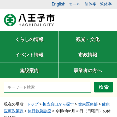
English
簡体字
繁体字
한국어
くらしの情報
観光・文化
イベント情報
市政情報
施設案内
事業者の方へ
検索
現在の場所 :
トップ
>
担当窓口から探す
>
健康医療部
>
健康
医療政策課
>
休日救急診療
>
令和8年6月28日（日曜日）の休