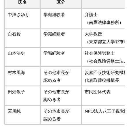
氏名
区分
中澤さゆり
学識経験者
弁護士
（南鷹法律事務所）
白石賢
学識経験者
大学教授
（東京都立大学都市環
山本法史
学識経験者
社会保険労務士
（社会保険労務士法人
村木風海
その他市長が
炭素回収技術研究機構株
認める者
代表取締役機構長
田畑敏子
その他市長が
市民団体代表
認める者
宮川純
その他市長が
NPO法人八王子視覚
認める者