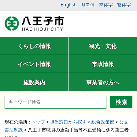
English
簡体字
繁体字
한국어
くらしの情報
観光・文化
イベント情報
市政情報
施設案内
事業者の方へ
検索
現在の場所 :
トップ
>
担当窓口から探す
>
総合政策部
>
公文
書法制課
>
八王子市職員の通勤手当等不正受給に係る第三者