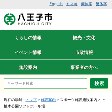
English
簡体字
繁体字
한국어
くらしの情報
観光・文化
イベント情報
市政情報
施設案内
事業者の方へ
検索
現在の場所 :
トップ
>
施設案内
>
スポーツ施設施設案内
>
上
柚木公園ソフトボール場