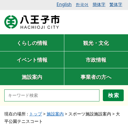
English
簡体字
繁体字
한국어
くらしの情報
観光・文化
イベント情報
市政情報
施設案内
事業者の方へ
検索
現在の場所 :
トップ
>
施設案内
>
スポーツ施設施設案内
>
大
平公園テニスコート