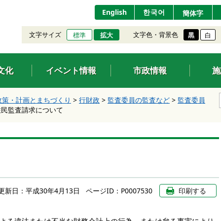
English
한국어
簡体字
文字サイズ
文字色・背景色
標準
拡大
黒
白
文化
イベント情報
市政情報
施
政策・計画とまちづくり
>
行財政
>
監査委員の監査など
>
監査委員
住民監査請求について
更新日：
平成30年4月13日
ページID：P0007530
印刷する