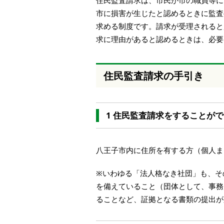
住民監査請求は、市民が市の職員等に
本
市に損害が生じたと認めるときに監査
文
求める制度です。請求が受理されると
へ
移
求に理由があると認めるときは、必要
動
し
ま
住民監査請求の手引き
す
1 住民監査請求をすることが
八王子市内に住所を有する方（個人ま
※いわゆる「法人格なき社団」も、そ
を備えていること（団体として、事務
ることなど、証拠となる書類の提出が