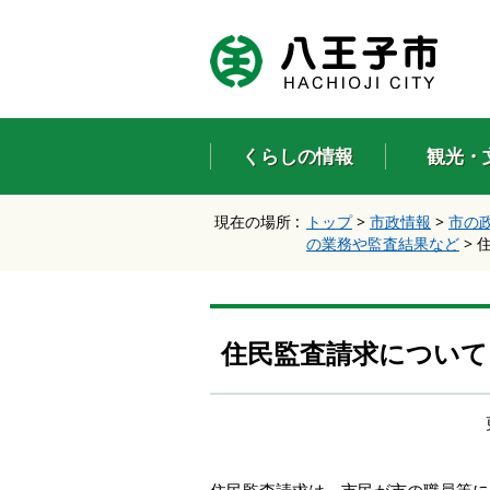
エ
ン
タ
ー
キ
ー
くらしの情報
観光・
で
、
ナ
現在の場所 :
トップ
>
市政情報
>
市の
ビ
の業務や監査結果など
>
ゲ
ー
シ
ョ
ン
住民監査請求について
を
ス
キ
ッ
プ
し
て