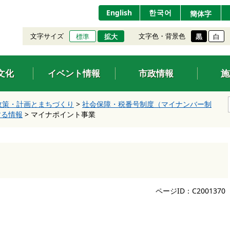
English
한국어
簡体字
文字サイズ
文字色・背景色
標準
拡大
黒
白
文化
イベント情報
市政情報
施
政策・計画とまちづくり
>
社会保障・税番号制度（マイナンバー制
する情報
>
マイナポイント事業
ページID：C2001370