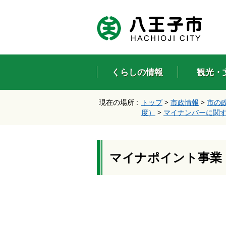
エ
ン
タ
ー
キ
ー
くらしの情報
観光・
で
、
ナ
現在の場所 :
トップ
>
市政情報
>
市の
ビ
度）
>
マイナンバーに関
ゲ
ー
シ
ョ
ン
マイナポイント事業
を
ス
キ
ッ
プ
し
て