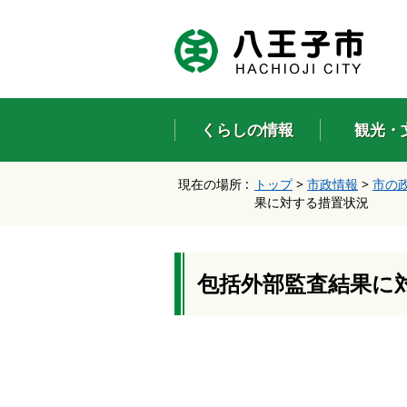
エ
ン
タ
ー
キ
ー
くらしの情報
観光・
で
、
ナ
現在の場所 :
トップ
>
市政情報
>
市の
ビ
果に対する措置状況
ゲ
ー
シ
ョ
ン
包括外部監査結果に
を
ス
キ
ッ
プ
し
て