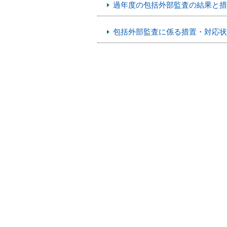
過年度の包括外部監査の結果と措
本
文
へ
包括外部監査に係る措置・対応状
移
動
し
ま
す