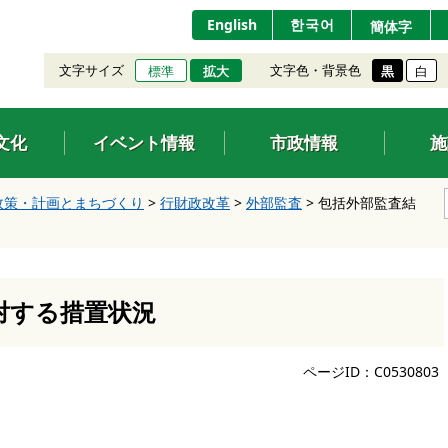
English
한국어
簡体字
文字サイズ
文字色・背景色
標準
拡大
黒
白
文化
イベント情報
市政情報
施
政策・計画とまちづくり
>
行財政改革
>
外部監査
>
包括外部監査結
対する措置状況
ページID：C0530803