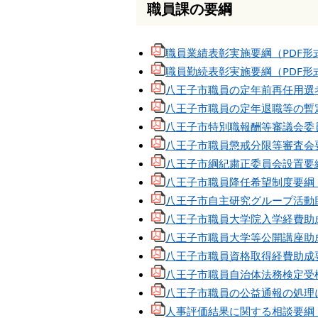
職員課の要綱
本
文
へ
職員業績表彰実施要綱（PDF形式
移
動
職員勤続表彰実施要綱（PDF形式
し
八王子市職員の定年前再任用選考
ま
八王子市職員の定年退職等の暫定
す
八王子市特別職報酬等審議会委員
八王子市職員懲戒分限等審査会要
八王子市綱紀粛正委員会設置要綱
八王子市職員降任希望制度要綱（
八王子市自主研究グループ活動助
八王子市職員大学院入学経費助成
八王子市職員大学等公開講座助成
八王子市職員資格取得経費助成要
八王子市職員自治体法務検定受検
八王子市職員の公益通報の処理に
人事評価結果に関する相談要綱（