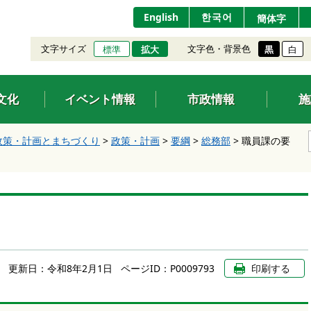
English
한국어
簡体字
文字サイズ
文字色・背景色
標準
拡大
黒
白
文化
イベント情報
市政情報
施
政策・計画とまちづくり
>
政策・計画
>
要綱
>
総務部
>
職員課の要
更新日：
令和8年2月1日
ページID：P0009793
印刷する