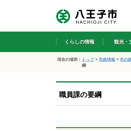
エ
ン
タ
ー
キ
ー
くらしの情報
観光・
で
、
ナ
現在の場所 :
トップ
>
市政情報
>
市の
ビ
綱
ゲ
ー
シ
ョ
ン
職員課の要綱
を
ス
キ
ッ
プ
し
て