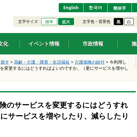
English
한국어
簡体字
文字サイズ
文字色・背景色
標準
拡大
黒
白
文化
イベント情報
市政情報
施
ら探す
>
高齢・介護・障害・生活福祉
>
介護保険の給付
>
今利用し
を変更するにはどうすればよいのですか。（更にサービスを増やし
保険のサービスを変更するにはどうすれ
更にサービスを増やしたり、減らしたり