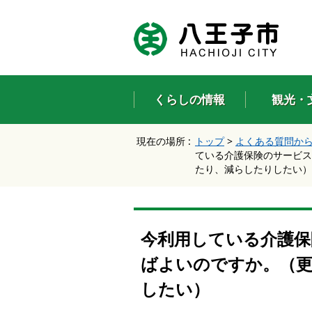
エ
ン
タ
ー
キ
ー
くらしの情報
観光・
で
、
ナ
現在の場所 :
トップ
>
よくある質問か
ビ
ている介護保険のサービス
ゲ
たり、減らしたりしたい）
ー
シ
ョ
ン
を
今利用している介護
ス
キ
ばよいのですか。（
ッ
プ
したい）
し
て