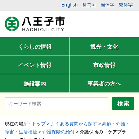
English
簡体字
繁体字
한국어
くらしの情報
観光・文化
イベント情報
市政情報
施設案内
事業者の方へ
検索
現在の場所 :
トップ
>
よくある質問から探す
>
高齢・介護・
障害・生活福祉
>
介護保険の給付
>
介護保険の「ケアプラ