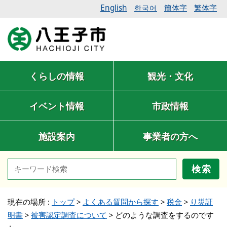
English
簡体字
繁体字
한국어
くらしの情報
観光・文化
イベント情報
市政情報
施設案内
事業者の方へ
検索
現在の場所 :
トップ
>
よくある質問から探す
>
税金
>
り災証
明書
>
被害認定調査について
>
どのような調査をするのです